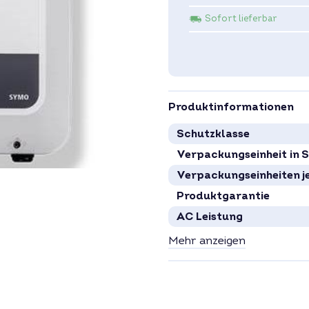
Sofort lieferbar
Produktinformationen
Schutzklasse
Verpackungseinheit in 
Verpackungseinheiten j
Produktgarantie
AC Leistung
Spannungsbereich
Mehr anzeigen
MPP-Tracker
Wechselrichter-Typ
Phasen