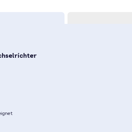
Kommunikation
Spezifikation siehe aktuell
Preis für größere Mengen 
hselrichter
eignet