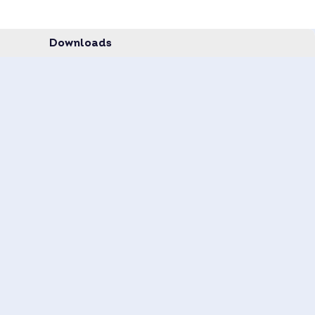
Ethernet
, RS485
, WLAN
es Datenblatt.
Downloads
auf Anfrage –
jetzt anfragen
.