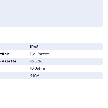
IP66
Stück
1 je Karton
e Palette
16 Stk.
10 Jahre
4 kW
80 - 800 Volt
2
Hybrid-Wechselrichter
3