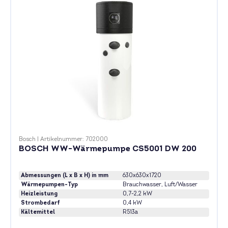
Bosch
|
Artikelnummer: 702000
BOSCH WW-Wärmepumpe CS5001 DW 200
Abmessungen (L x B x H) in mm
630x630x1720
Wärmepumpen-Typ
Brauchwasser
, Luft/Wasser
Heizleistung
0,7-2,2 kW
Strombedarf
0,4 kW
Kältemittel
R513a