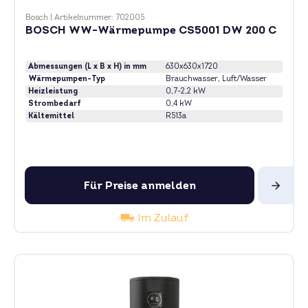
Bosch
|
Artikelnummer: 702005
BOSCH WW-Wärmepumpe CS5001 DW 200 C
Abmessungen (L x B x H) in mm
630x630x1720
Wärmepumpen-Typ
Brauchwasser
, Luft/Wasser
Heizleistung
0,7-2,2 kW
Strombedarf
0,4 kW
Kältemittel
R513a
Für Preise anmelden
Im Zulauf