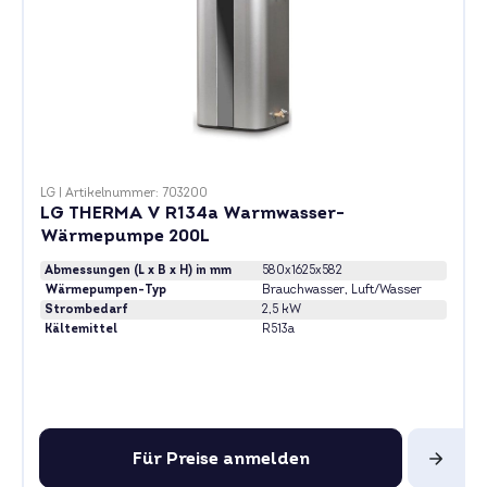
LG
|
Artikelnummer: 703200
LG THERMA V R134a Warmwasser-
Wärmepumpe 200L
Abmessungen (L x B x H) in mm
580x1625x582
Wärmepumpen-Typ
Brauchwasser
, Luft/Wasser
Strombedarf
2,5 kW
Kältemittel
R513a
Für Preise anmelden