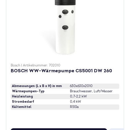
Bosch
|
Artikelnummer: 702010
BOSCH WW-Wärmepumpe CS5001 DW 260
Abmessungen (L x B x H) in mm
630x630x2010
Wärmepumpen-Typ
Brauchwasser
, Luft/Wasser
Heizleistung
0,7-2,2 kW
Strombedarf
0,4 kW
Kältemittel
R513a