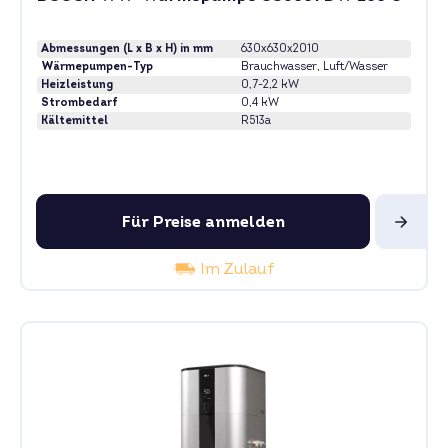
Abmessungen (L x B x H) in mm
630x630x2010
Wärmepumpen-Typ
Brauchwasser
, Luft/Wasser
Heizleistung
0,7-2,2 kW
Strombedarf
0,4 kW
Kältemittel
R513a
Für Preise anmelden
Im Zulauf