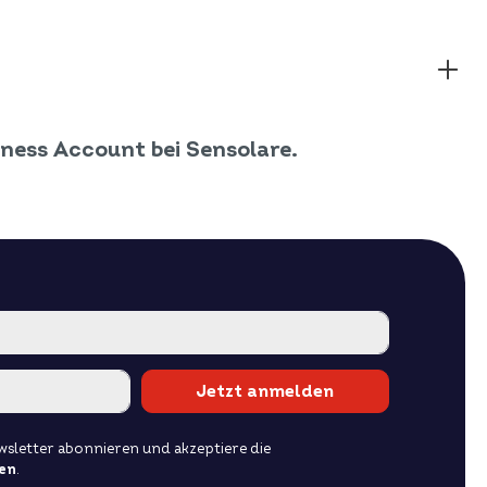
iness Account bei Sensolare.
Jetzt anmelden
sletter abonnieren und akzeptiere die
en
.