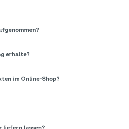
aufgenommen?
ng erhalte?
kten im Online-Shop?
 liefern lassen?