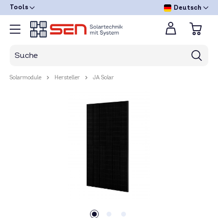
Tools
Deutsch
Solarmodule
Hersteller
JA Solar