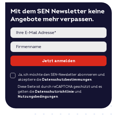
Rückseitenfolie
schwarz
Mit dem SEN Newsletter keine
Rahmenfarbe
schwarz
Angebote mehr verpassen.
Leistungsgarantie
30 Jahre
Modultyp
Glas-Glas
Gewicht
22 kg
Spezifikation siehe aktuelles Datenblatt.
Preis für größere Mengen auf Anfrage –
jetzt
anfragen
.
Jetzt anmelden
Ja, ich möchte den SEN-Newsletter abonnieren und
akzeptiere die
Datenschutzbestimmungen
.
Diese Seite ist durch reCAPTCHA geschützt und es
gelten die
Datenschutzrichtlinie
und
Nutzungsbedingungen
.