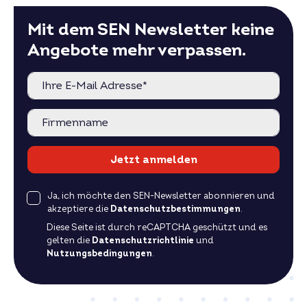
Abmessungen (L x B x H) in mm
1768x1042x40
Mit dem SEN Newsletter keine
Rückseitenfolie
weiß
Angebote mehr verpassen.
Rahmenfarbe
schwarz
Leistungsgarantie
25 Jahre
Modultyp
Glas-Folie
Gewicht
18,5 kg
Produktgarantie
25 Jahre
Jetzt anmelden
Spezifikation siehe aktuelles Datenblatt.
Preis für größere Mengen auf Anfrage –
jetzt
anfragen
.
Ja, ich möchte den SEN-Newsletter abonnieren und
akzeptiere die
Datenschutzbestimmungen
.
Diese Seite ist durch reCAPTCHA geschützt und es
gelten die
Datenschutzrichtlinie
und
Nutzungsbedingungen
.