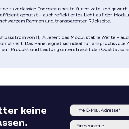
Produktgarantie
ine zuverlässige Energieausbeute für private und gewerb
Spezifikation siehe aktuell
 effizient genutzt – auch reflektiertes Licht auf der Modu
Preis für größere Mengen 
mit schwarzem Rahmen und transparenter Rückseite.
hlussstrom von 11,1 A liefert das Modul stabile Werte – 
ompliziert. Das Panel eignet sich ideal für anspruchsvolle A
e auf Produkt und Leistung unterstreicht den Qualitätsan
ter keine
assen.