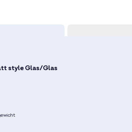
Wirkungsgrad
Technologie
Solarzellen-Art
Produktreihe/-serie
Steckerart
Verpackungseinheiten j
Verpackungseinheiten j
t style Glas/Glas
Leistung
Abmessungen (L x B x H)
Rückseitenfolie
Rahmenfarbe
Leistungsgarantie
Modultyp
gewicht
Gewicht