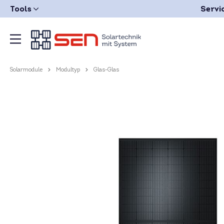
Tools
Servi
Solarmodule
Modultyp
Glas-Glas