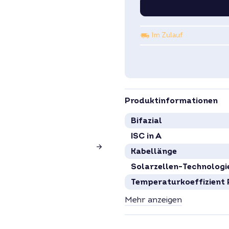
Im Zulauf
Produktinformationen
Bifazial
ISC in A
Kabellänge
Solarzellen-Technologi
Temperaturkoeffizient
VOC in V
Mehr anzeigen
Zellenanzahl
Zelltyp