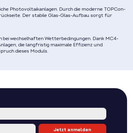
30 Jahre
liche Photovoltaikanlagen. Durch die moderne TOPCon-
es Datenblatt.
lrückseite. Der stabile Glas-Glas-Aufbau sorgt für
auf Anfrage –
jetzt anfragen
.
auch bei wechselhaften Wetterbedingungen. Dank MC4-
nlagen, die langfristig maximale Effizienz und
spruch dieses Moduls.
Jetzt anmelden