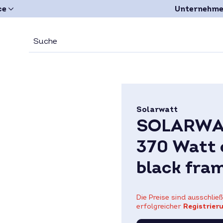
ce
Unternehm
Solarwatt
SOLARWATT
370 Watt 
black fra
Die Preise sind ausschli
erfolgreicher
Registrier