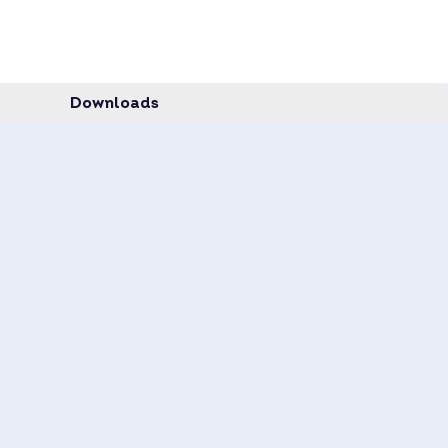
19,9%
Mono
Mono Half Cell
Downloads
Panel Vision GM 3.0
IP68
, IP68/MC 4
e Palette
32 Stk.
e Container
832
370 Watt
 in mm
1780x1052x40
transparent
schwarz
30 Jahre
Glas-Glas
25 kg