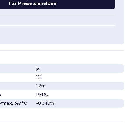
Für Preise anmelden
ja
11,1
1,2m
e
PERC
 Pmax, %/°C
-0,340%
41,5
120
PERC