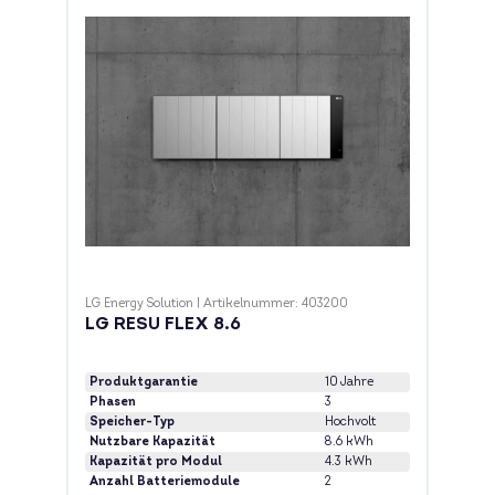
LG Energy Solution
|
Artikelnummer: 403200
LG RESU FLEX 8.6
Produktgarantie
10 Jahre
Phasen
3
Speicher-Typ
Hochvolt
Nutzbare Kapazität
8.6 kWh
Kapazität pro Modul
4.3 kWh
Anzahl Batteriemodule
2